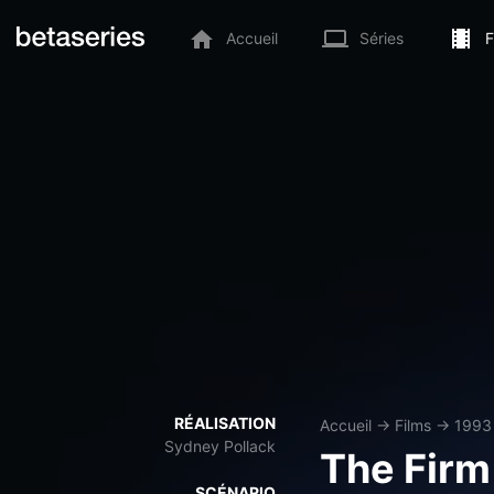
Accueil
Séries
F
RÉALISATION
Accueil
→
Films
→
1993
Sydney Pollack
The Firm
SCÉNARIO