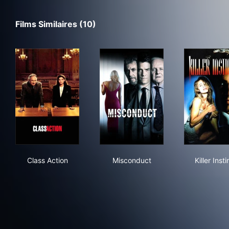
Films Similaires (10)
Class Action
Misconduct
Kill
Class Action
Misconduct
Killer Insti