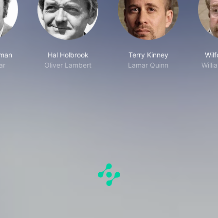
man
Hal Holbrook
Terry Kinney
Wilf
ar
Oliver Lambert
Lamar Quinn
Will