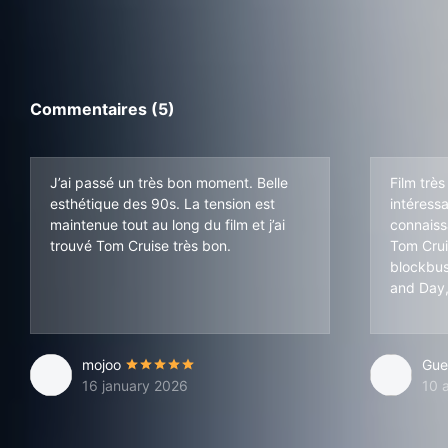
Commentaires (5)
J’ai passé un très bon moment. Belle
Film très
esthétique des 90s. La tension est
intéressa
maintenue tout au long du film et j’ai
connaiss
trouvé Tom Cruise très bon.
Tom Crui
blockbus
and Day, 
mojoo
Gue
16 january 2026
10 