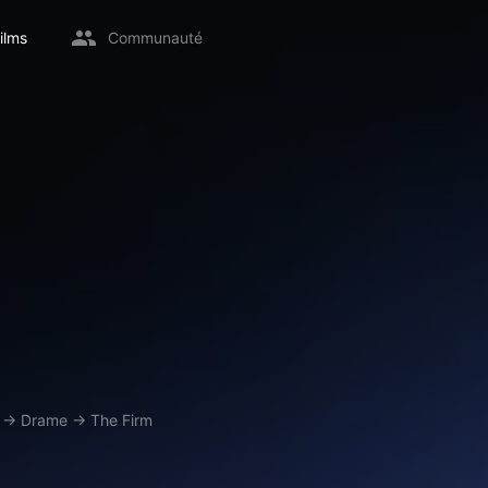
ilms
Communauté
→
Drame
→
The Firm