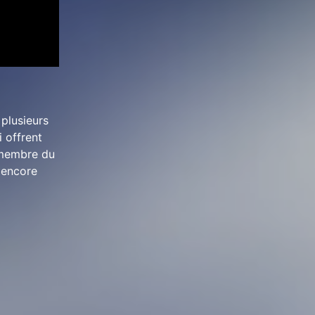
 plusieurs
i offrent
 membre du
 encore