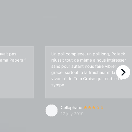
uvait pas
Un poil complexe, un poil long, Pollack
nama Papers ?
réussit tout de même à nous intéresser
sans pour autant nous faire vibrer
grâce, surtout, à la fraîcheur et la
right
vivacité de Tom Cruise qui rend le film
n rôle dramatique, il est très bon aussi! Et puis, il faut avouer que la
sympa.
Cellophane
17 july 2019