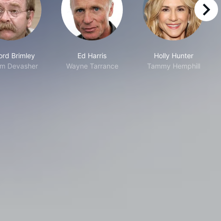
right
ord Brimley
Ed Harris
Holly Hunter
iam Devasher
Wayne Tarrance
Tammy Hemphill