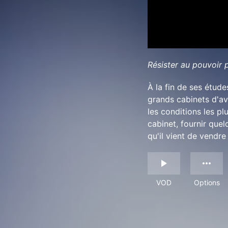
Résister au pouvoir 
À la fin de ses étude
grands cabinets d'avo
les conditions les p
cabinet, fournir que
qu'il vient de vendr
VOD
Options