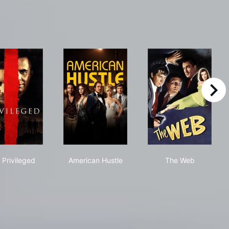
right
The Privileged
American Hustle
The Web
 Privileged
American Hustle
The Web