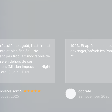
 réussi à mon goût, l'histoire est
1993. Et après, on ne po
nte et bien ficelée... Ne
envisager/prévoir les Pa
ant pas trop la filmographie de
^^
se en dehors de ses
ters (Mission Impossible, Night
avais que c'était un très bon acteur, mais là dans u
etc...), je s
noleMaison29
cobrate
august 2025
29 november 2020