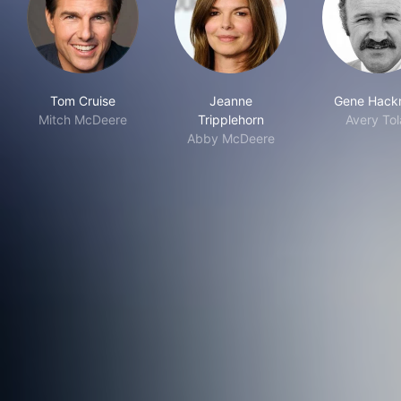
Tom Cruise
Jeanne
Gene Hack
Mitch McDeere
Tripplehorn
Avery Tol
Abby McDeere