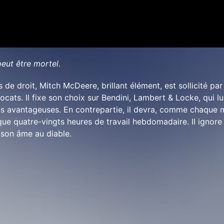
peut être mortel.
s de droit, Mitch McDeere, brillant élément, est sollicité par
cats. Il fixe son choix sur Bendini, Lambert & Locke, qui lu
lus avantageuses. En contrepartie, il devra, comme chaque
lque quatre-vingts heures de travail hebdomadaire. Il ignore
e son âme au diable.