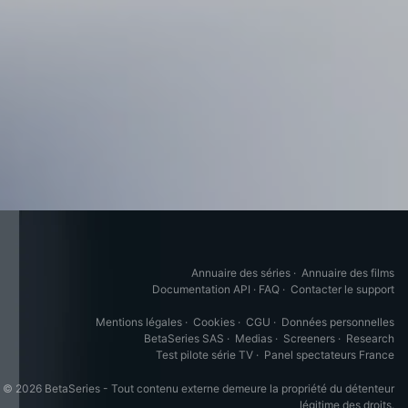
Annuaire des séries
·
Annuaire des films
Documentation API
·
FAQ
·
Contacter le support
Mentions légales
·
Cookies
·
CGU
·
Données personnelles
BetaSeries SAS
·
Medias
·
Screeners
·
Research
Test pilote série TV
·
Panel spectateurs France
© 2026 BetaSeries - Tout contenu externe demeure la propriété du détenteur
légitime des droits.