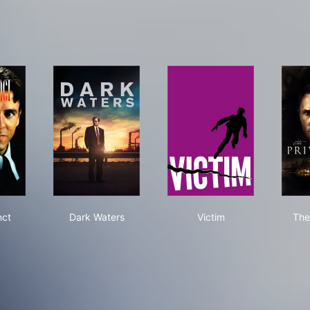
er Instinct
Dark Waters
Victim
nct
Dark Waters
Victim
The