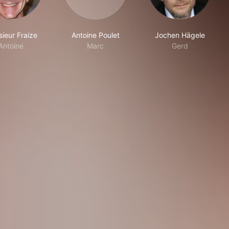
ieur Fraize
Antoine Poulet
Jochen Hägele
Antoine
Marc
Gerd