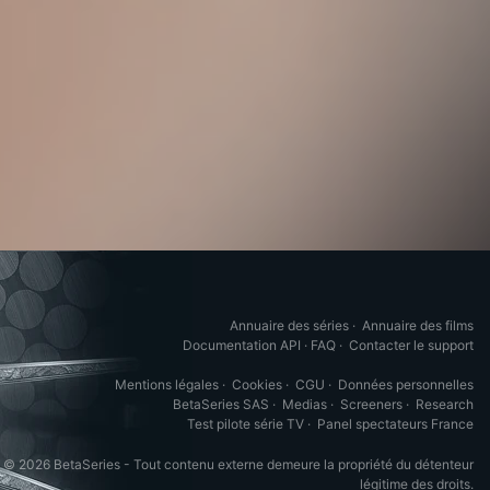
Annuaire des séries
·
Annuaire des films
Documentation API
·
FAQ
·
Contacter le support
Mentions légales
·
Cookies
·
CGU
·
Données personnelles
BetaSeries SAS
·
Medias
·
Screeners
·
Research
Test pilote série TV
·
Panel spectateurs France
© 2026 BetaSeries - Tout contenu externe demeure la propriété du détenteur
légitime des droits.