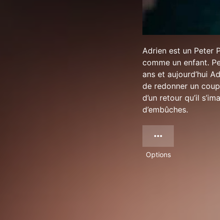
Adrien est un Peter 
comme un enfant. Peti
ans et aujourd’hui Ad
de redonner un coup d
d’un retour qu’il s’i
d’embûches.
Options