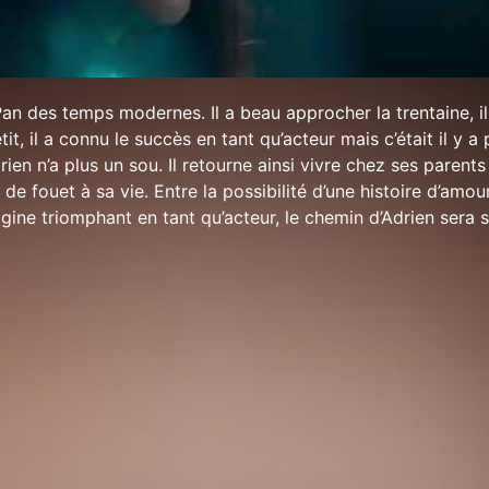
Pan des temps modernes. Il a beau approcher la trentaine, il
t, il a connu le succès en tant qu’acteur mais c’était il y a 
rien n’a plus un sou. Il retourne ainsi vivre chez ses parents
e fouet à sa vie. Entre la possibilité d’une histoire d’amour
magine triomphant en tant qu’acteur, le chemin d’Adrien sera