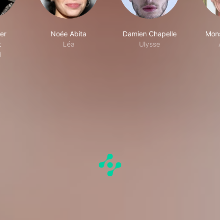
er
Noée Abita
Damien Chapelle
Mons
t
Léa
Ulysse
d