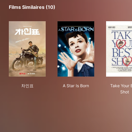
Films Similaires (10)
차인표
A Star Is Born
Tak
차인표
A Star Is Born
Take Your 
Shot