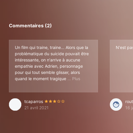
Commentaires (2)
Un film qui traine, traine... Alors que la
N'est pas
problématique du suicide pouvait être
intéressante, on n'arrive à aucune
empathie avec Adrien, personnage
pour qui tout semble glisser, alors
arrive, on ne se sent pas tr
quand le moment tragique
tcaparros
rou
21 avril 2021
16 