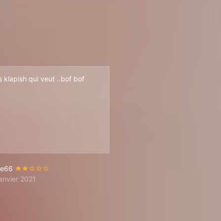
 klapish qui veut ..bof bof
op inclus. Dommage, il y avait matière à...
te66
janvier 2021