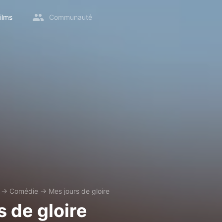
ilms
Communauté
→
Comédie
→
Mes jours de gloire
s de gloire