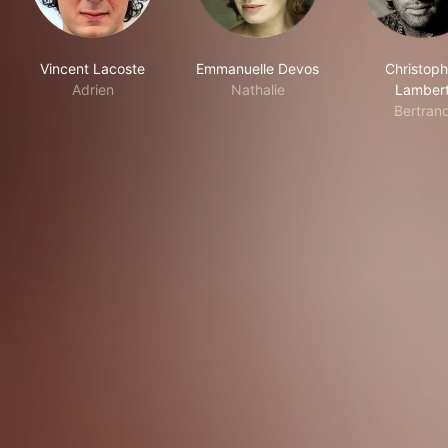
Vincent Lacoste
Emmanuelle Devos
Christoph
Adrien
Nathalie
Lamber
Bertran