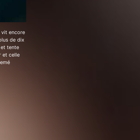
 vit encore
plus de dix
 et tente
 et celle
 semé