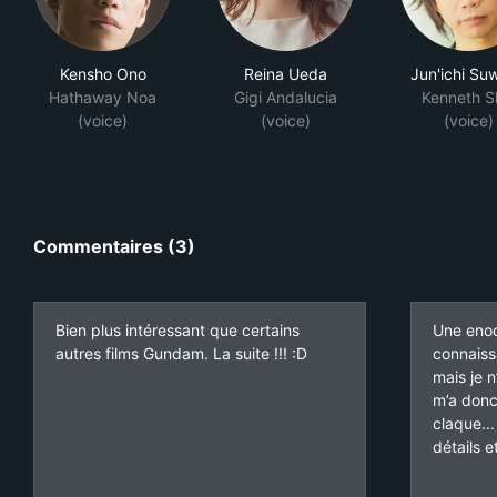
Kensho Ono
Reina Ueda
Jun'ichi Su
Hathaway Noa
Gigi Andalucia
Kenneth S
(voice)
(voice)
(voice)
Commentaires (3)
Bien plus intéressant que certains
Une enoo
autres films Gundam. La suite !!! :D
connaiss
mais je n
m’a donc 
claque..
détails 