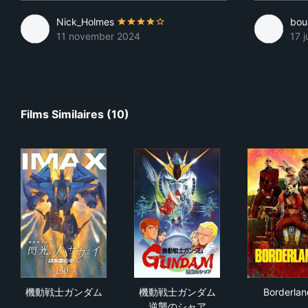
Nick_Holmes
bou
11 november 2024
17 j
Films Similaires (10)
機動戦士ガンダム 閃光のハサウェイ キルケーの魔女
機動戦士ガンダム 逆襲のシャ
Bor
機動戦士ガンダム
機動戦士ガンダム
Borderlan
…
逆襲のシャア