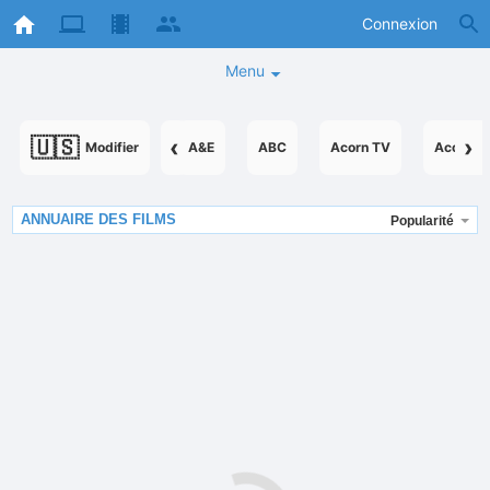
Connexion
Menu
🇺🇸
‹
›
Modifier
A&E
ABC
Acorn TV
AcornTV
ANNUAIRE DES FILMS
Popularité