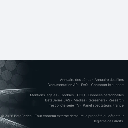
Annuaire des séries
·
Annuaire des films
Documentation API
·
FAQ
·
Contacter le support
Mentions légales
·
Cookies
·
CGU
·
Données personnelles
BetaSeries SAS
·
Medias
·
Screeners
·
Research
Test pilote série TV
·
Panel spectateurs France
© 2026 BetaSeries - Tout contenu externe demeure la propriété du détenteur
légitime des droits.