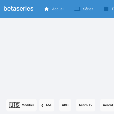
Accueil
Séries
F
🇺🇸
‹
Modifier
A&E
ABC
Acorn TV
AcornT