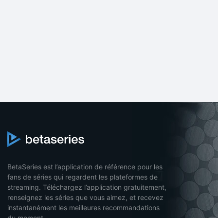
BetaSeries est l’application de référence pour les
fans de séries qui regardent les plateformes de
streaming. Téléchargez l’application gratuitement,
renseignez les séries que vous aimez, et recevez
instantanément les meilleures recommandations
du moment.