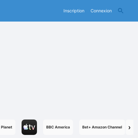
Inscription
Connexion
›
 Planet
BBC America
Bet+ Amazon Channel
B