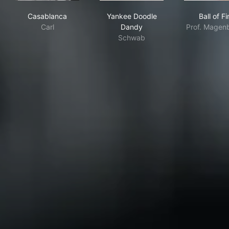
Casablanca
Yankee Doodle Dandy
Ball
Casablanca
Yankee Doodle
Ball of Fi
Carl
Dandy
Prof. Magen
Schwab