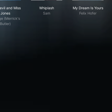
cut
The Devil and Miss Jones
Whiplash
My Dream Is Y
evil and Miss
Whiplash
My Dream Is Yours
Jones
Sam
Felix Hofer
e (Merrick's
Butler)