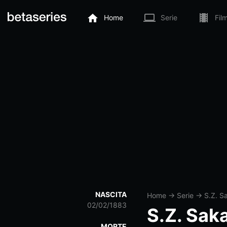
Home
Serie
Fil
NASCITA
Home
→
Serie
→
S.Z. Sa
02/02/1883
S.Z. Saka
MORTE