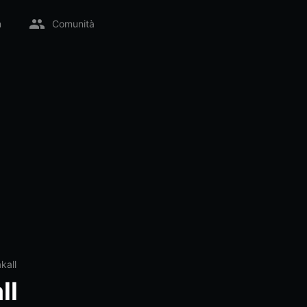
m
Comunità
kall
ll