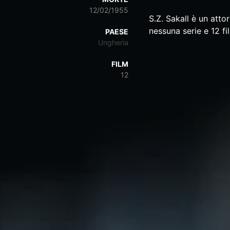
12/02/1955
S.Z. Sakall è un attor
nessuna serie e 12 f
PAESE
Ungheria
FILM
12