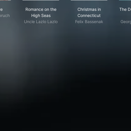
 of Fire
Romance on the High Seas
Christmas in Connecti
re
Romance on the
Christmas in
The D
bruch
High Seas
Connecticut
Uncle Lazlo Lazlo
Felix Bassenak
Georg