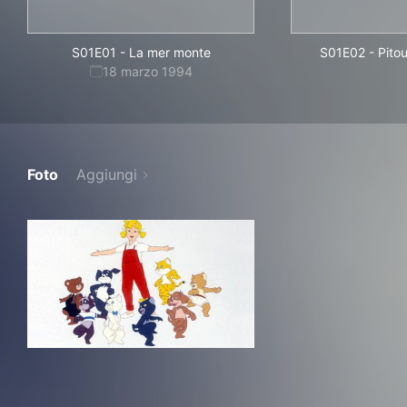
S01E01
-
La mer monte
S01E02
-
Pitou
18 marzo 1994
Foto
Aggiungi