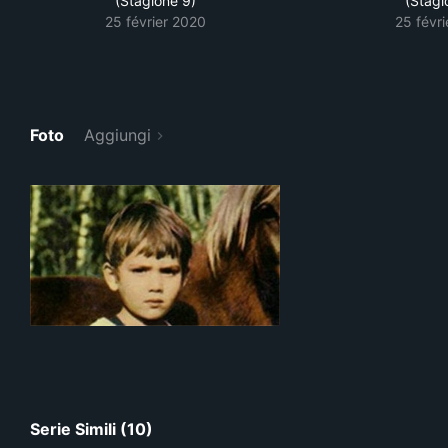
(Stagione 9)
(Stagi
25 février 2020
25 févr
Foto
Aggiungi
Serie Simili (10)