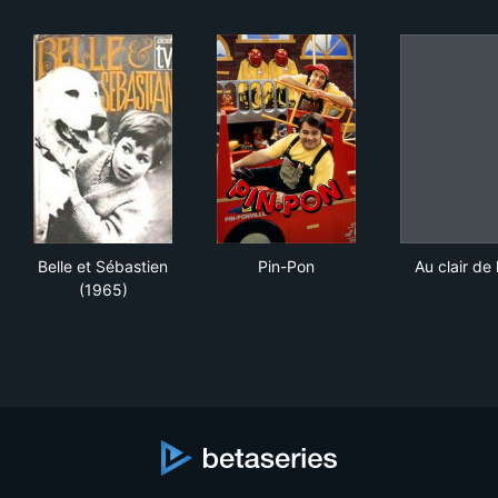
Belle et Sébastien (1965)
Pin-Pon
Au c
Belle et Sébastien
Pin-Pon
Au clair de 
(1965)