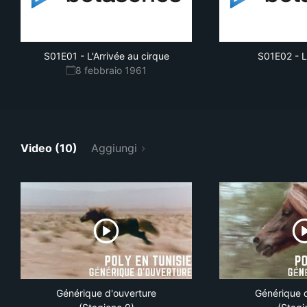
S01E01
-
L'Arrivée au cirque
S01E02
-
L
8 febbraio 1961
Video (10)
Aggiungi
Générique d'ouverture
Générique 