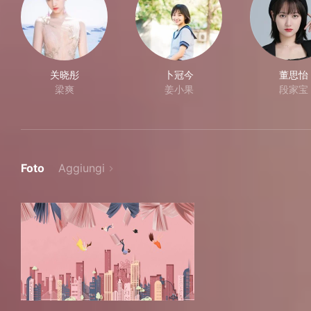
关晓彤
卜冠今
董思怡
梁爽
姜小果
段家宝
Foto
Aggiungi