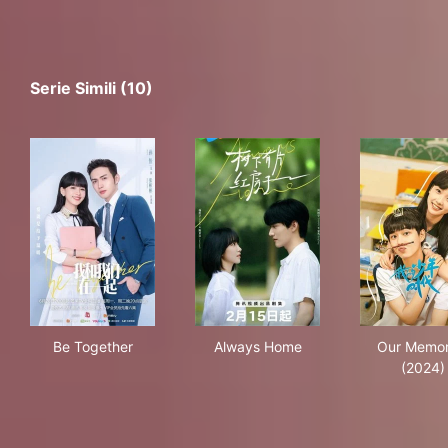
Serie Simili (10)
Be Together
Always Home
Our
Be Together
Always Home
Our Memor
(2024)