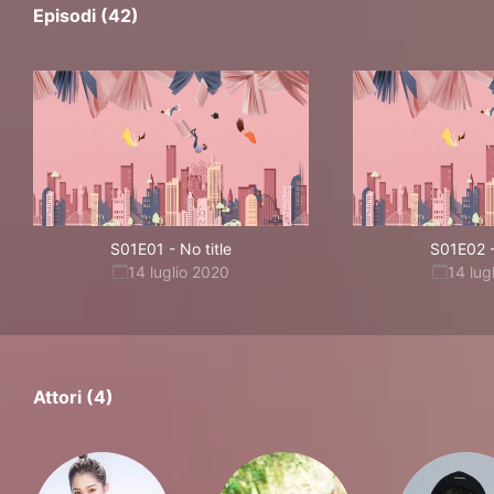
Episodi (42)
S01E01
-
No title
S01E02
14 luglio 2020
14 lug
Attori (4)