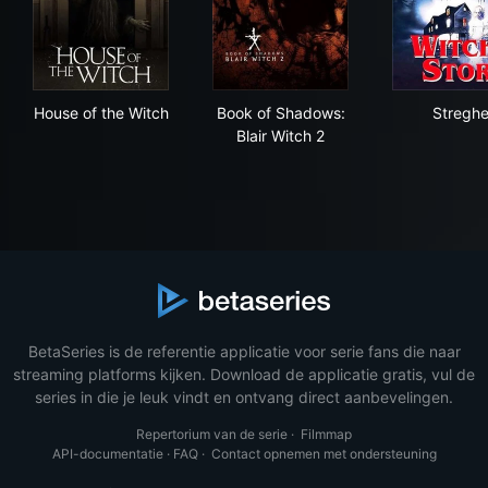
House of the Witch
Book of Shadows: Blair Witch
Str
House of the Witch
Book of Shadows:
Stregh
Blair Witch 2
BetaSeries is de referentie applicatie voor serie fans die naar
streaming platforms kijken. Download de applicatie gratis, vul de
series in die je leuk vindt en ontvang direct aanbevelingen.
Repertorium van de serie
·
Filmmap
API-documentatie
·
FAQ
·
Contact opnemen met ondersteuning