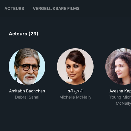
ACTEURS
VERGELIJKBARE FILMS
Acteurs (23)
Amitabh Bachchan
रानी मुखर्जी
Ayesha Ka
Debraj Sahai
Michelle McNally
Young Mich
McNall