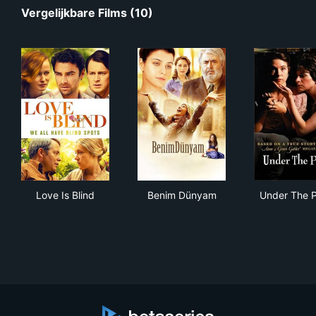
Vergelijkbare Films (10)
Love Is Blind
Benim Dünyam
Und
Love Is Blind
Benim Dünyam
Under The P