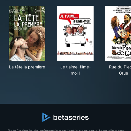
La tête la première
Je t'aime, filme-moi !
Rue
La tête la première
Je t'aime, filme-
Rue du Pie
moi !
Grue
BetaSeries is de referentie applicatie voor serie fans die naar