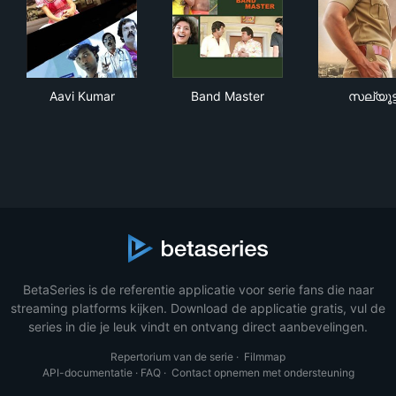
Aavi Kumar
Band Master
സല്യ
Aavi Kumar
Band Master
സല്യൂട്ട
BetaSeries is de referentie applicatie voor serie fans die naar
streaming platforms kijken. Download de applicatie gratis, vul de
series in die je leuk vindt en ontvang direct aanbevelingen.
Repertorium van de serie
·
Filmmap
API-documentatie
·
FAQ
·
Contact opnemen met ondersteuning