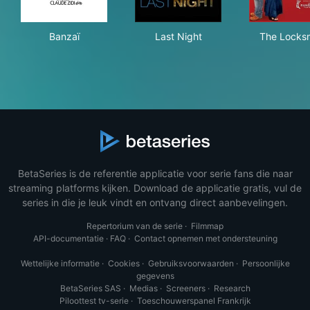
Banzaï
Last Night
The
Banzaï
Last Night
The Locks
BetaSeries is de referentie applicatie voor serie fans die naar
streaming platforms kijken. Download de applicatie gratis, vul de
series in die je leuk vindt en ontvang direct aanbevelingen.
Repertorium van de serie
·
Filmmap
API-documentatie
·
FAQ
·
Contact opnemen met ondersteuning
Wettelijke informatie
·
Cookies
·
Gebruiksvoorwaarden
·
Persoonlijke
gegevens
BetaSeries SAS
·
Medias
·
Screeners
·
Research
Piloottest tv-serie
·
Toeschouwerspanel Frankrijk