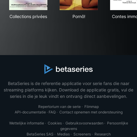
Collections privées
Pornô!
Con
Collections privées
Pornô!
Contes imm
BetaSeries is de referentie applicatie voor serie fans die naar
streaming platforms kijken. Download de applicatie gratis, vul de
series in die je leuk vindt en ontvang direct aanbevelingen.
Repertorium van de serie
·
Filmmap
API-documentatie
·
FAQ
·
Contact opnemen met ondersteuning
Wettelijke informatie
·
Cookies
·
Gebruiksvoorwaarden
·
Persoonlijke
gegevens
BetaSeries SAS
·
Medias
·
Screeners
·
Research