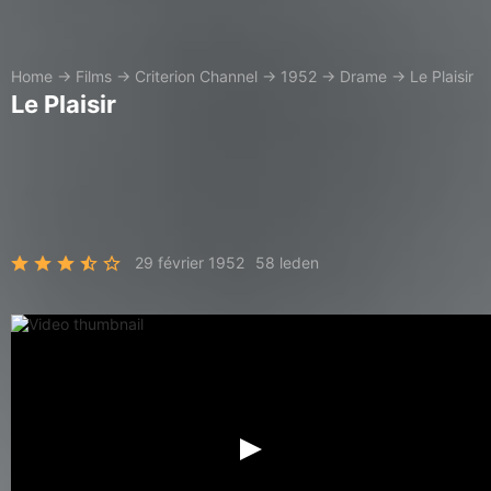
Home
→
Films
→
Criterion Channel
→
1952
→
Drame
→
Le Plaisir
Le Plaisir
29 février 1952
58 leden