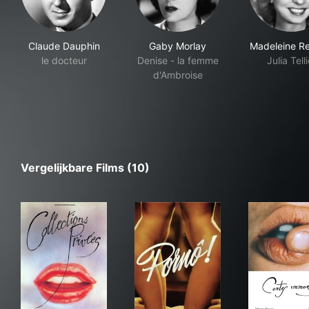
Claude Dauphin
Gaby Morlay
Madeleine R
le docteur
Denise - la femme
Julia Telli
d'Ambroise
Vergelijkbare Films (10)