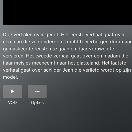
Drie verhalen over genot. Het eerste verhaal gaat over
een man die zijn ouderdom tracht te verbergen door naar
gemaskeerde feesten te gaan en daar vrouwen te
versieren. Het tweede verhaal gaat over een madam die
haar meisjes meeneemt naar het platteland. Het laatste
verhaal gaat over schilder Jean die verliefd wordt op zijn
model.
VOD
Opties