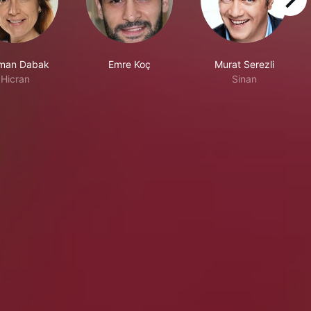
right
man Dabak
Emre Koç
Murat Serezli
Hicran
Sinan