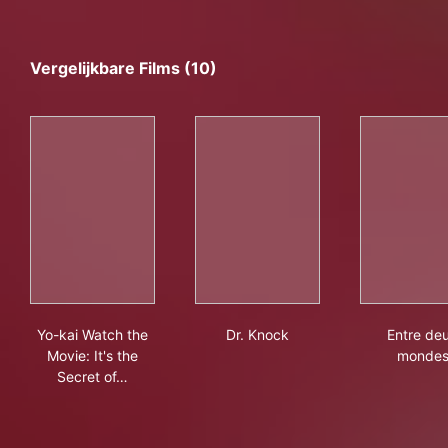
Vergelijkbare Films (10)
Yo-kai Watch the Movie: It's the Secret of Birth, Meow!
Dr. Knock
Ent
Yo-kai Watch the
Dr. Knock
Entre de
Movie: It's the
monde
Secret of…