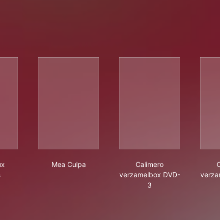
re deux mondes
Mea Culpa
Calimero verzamelbo
ux
Mea Culpa
Calimero
s
verzamelbox DVD-
verza
3