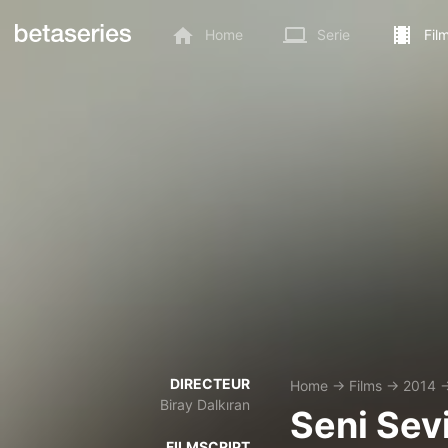
Home
Serie
Fil
DIRECTEUR
Home
→
Films
→
2014
Biray Dalkıran
Seni Se
FILMSCRIPT