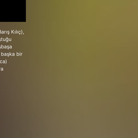
rış Kılıç),
uştuğu
aşbaşa
 başka bir
aca)
ya