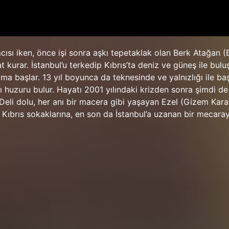
ısı iken, önce işi sonra aşkı tepetaklak olan Berk Atağan (Ba
t kurar. İstanbul’u terkedip Kıbrıs’ta deniz ve güneş ile bul
ama başlar. 13 yıl boyunca da teknesinde ve yalnızlığı ile b
ı huzuru bulur. Hayatı 2001 yılındaki krizden sonra şimdi de
. Deli dolu, her anı bir macera gibi yaşayan Ezel (Gizem Kar
Kıbrıs sokaklarına, en son da İstanbul’a uzanan bir mecara