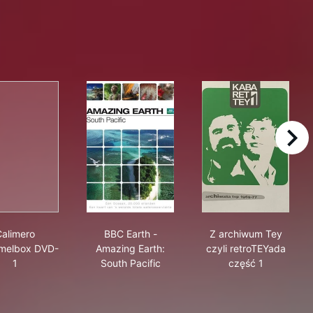
right
x DVD-3
Calimero verzamelbox DVD-1
BBC Earth - Amazing Earth: South Pacifi
Z archiwum Tey
Calimero
BBC Earth -
Z archiwum Tey
melbox DVD-
Amazing Earth:
czyli retroTEYada
1
South Pacific
część 1