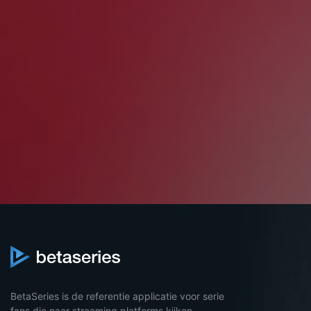
BetaSeries is de referentie applicatie voor serie
fans die naar streaming platforms kijken.