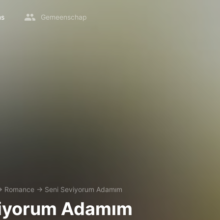
ms
Gemeenschap
→
Romance
→
Seni Seviyorum Adamım
viyorum Adamım