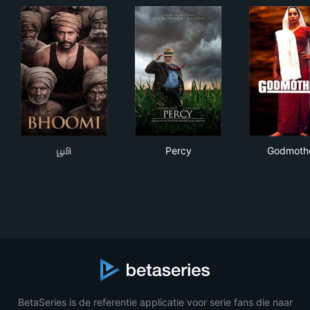
பூமி
Percy
God
பூமி
Percy
Godmoth
BetaSeries is de referentie applicatie voor serie fans die naar