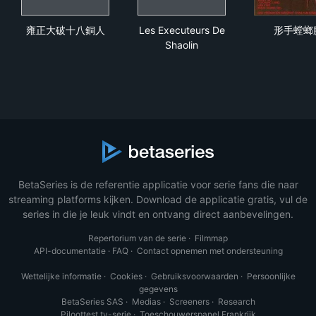
雍正大破十八銅人
Les Executeurs De Shaolin
形
雍正大破十八銅人
Les Executeurs De
形手螳螂
Shaolin
BetaSeries is de referentie applicatie voor serie fans die naar
streaming platforms kijken. Download de applicatie gratis, vul de
series in die je leuk vindt en ontvang direct aanbevelingen.
Repertorium van de serie
·
Filmmap
API-documentatie
·
FAQ
·
Contact opnemen met ondersteuning
Wettelijke informatie
·
Cookies
·
Gebruiksvoorwaarden
·
Persoonlijke
gegevens
BetaSeries SAS
·
Medias
·
Screeners
·
Research
Piloottest tv-serie
·
Toeschouwerspanel Frankrijk