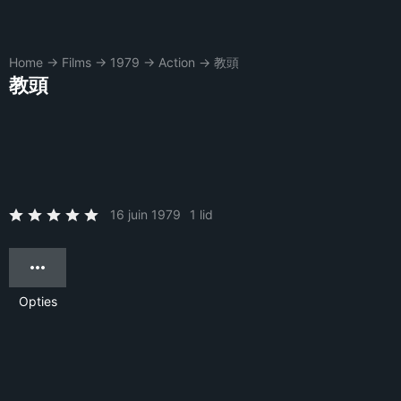
Home
→
Films
→
1979
→
Action
→
教頭
教頭
16 juin 1979
1 lid
Opties