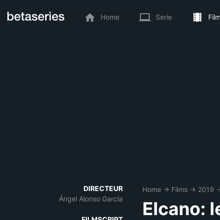
Home
Serie
Fil
DIRECTEUR
Home
→
Films
→
2019
Ángel Alonso García
Elcano: 
FILMSCRIPT