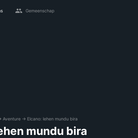
ms
Gemeenschap
→
Aventure
→
Elcano: lehen mundu bira
lehen mundu bira