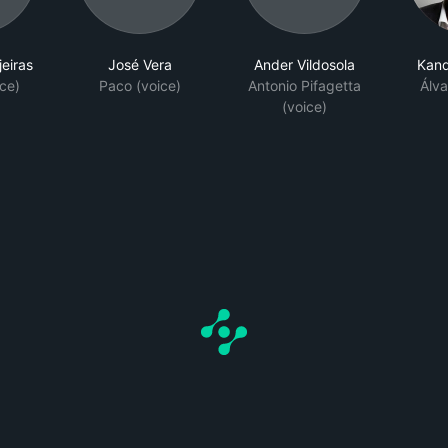
jeiras
José Vera
Ander Vildosola
Kand
ce)
Paco (voice)
Antonio Pifagetta
Álv
(voice)