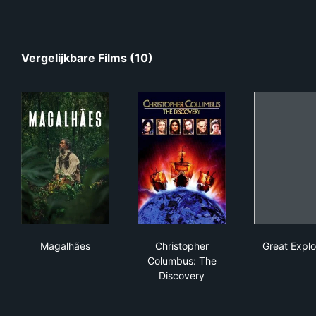
Vergelijkbare Films (10)
Magalhães
Christopher Columbus: The D
Gre
Magalhães
Christopher
Great Explo
Columbus: The
Discovery