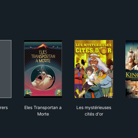
iscovery
at Explorers
Eles Transportan a Morte
Les mystérieuses cités
rers
Eles Transportan a
Les mystérieuses
Morte
cités d'or