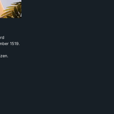
erd
ember 1519.
ezen.