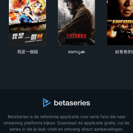
我是一個賊
ബസൂക്ക
給
我是一個賊
ബസൂക്ക
給爸爸的
BetaSeries is de referentie applicatie voor serie fans die naar
streaming platforms kijken. Download de applicatie gratis, vul de
series in die je leuk vindt en ontvang direct aanbevelingen.