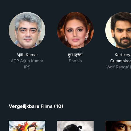
Ajith Kumar
हुमा क़ुरैशी
Kartikey
ACP Arjun Kumar
Sophia
Gummako
IPS
'Wolf Ranga'
Vergelijkbare Films (10)