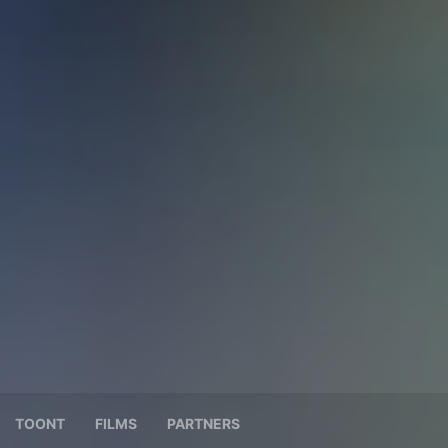
TOONT
FILMS
PARTNERS