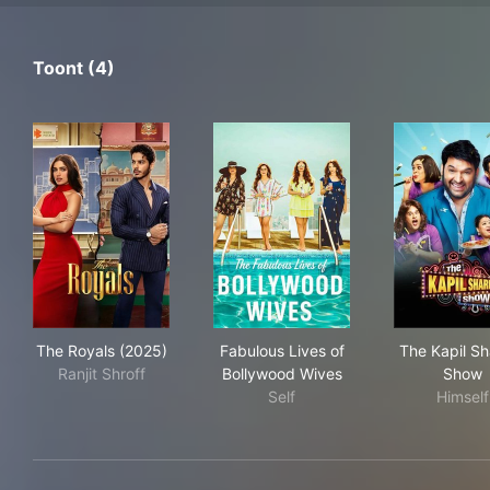
Toont (4)
The Royals (2025)
Fabulous Lives of Bollywood
The
The Royals (2025)
Fabulous Lives of
The Kapil S
Ranjit Shroff
Bollywood Wives
Show
Self
Himself