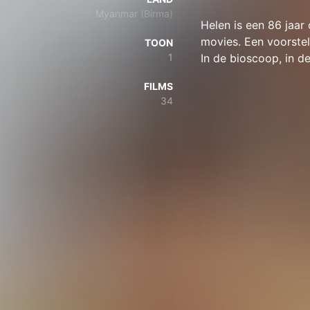
Myanmar (Birma)
Helen is een 86 jaar
movies. Een voorstel
TOON
1
In de bioscoop, in de 
FILMS
34