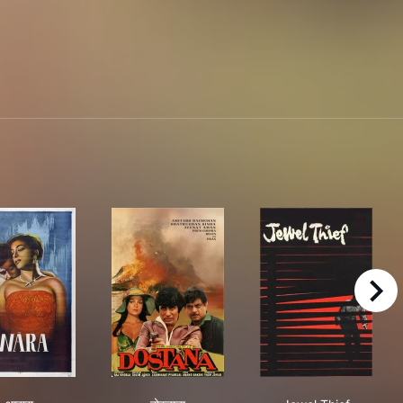
right
आवारा
दोस्ताना
Jewel Thief