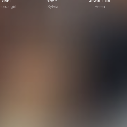
आवारा
दोस्ताना
Jewel Thief
orus girl
Sylvia
Helen