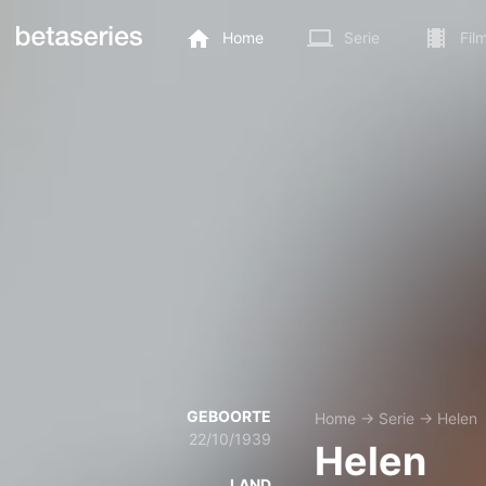
Home
Serie
Fil
GEBOORTE
Home
→
Serie
→
Helen
22/10/1939
Helen
LAND