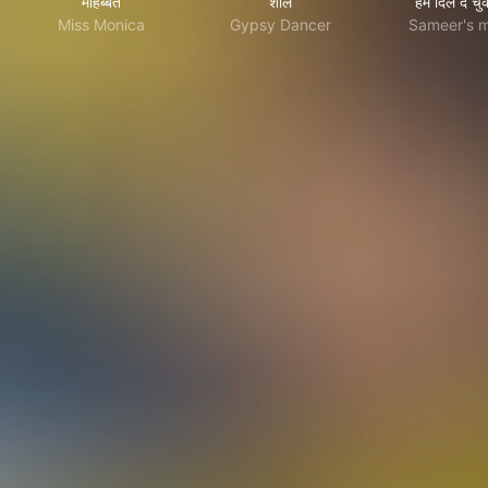
मोहब्बतें
शोले
हम दिल दे चु
Miss Monica
Gypsy Dancer
Sameer's 