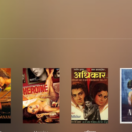
िल दे चुके सनम
Heroine
अधिकार