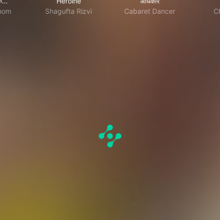
के…
Heroine
अधिकार
mom
Shagufta Rizvi
Cabaret Dancer
Ch