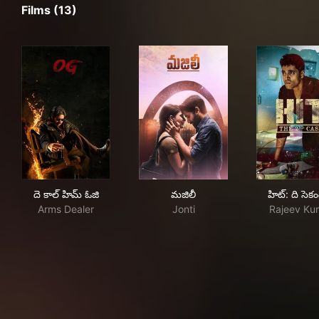
Films (13)
దె కాల్ హిమ్ ఓజి
మజిలీ
హిట్:
దె కాల్ హిమ్ ఓజి
మజిలీ
హిట్: ది సెక
Arms Dealer
Jonti
Rajeev Ku