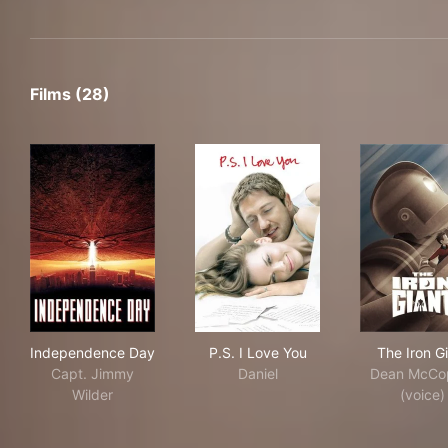
Films (28)
Independence Day
P.S. I Love You
The 
Independence Day
P.S. I Love You
The Iron G
Capt. Jimmy
Daniel
Dean McCo
Wilder
(voice)