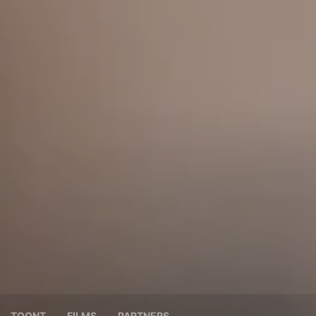
TOONT
FILMS
PARTNERS