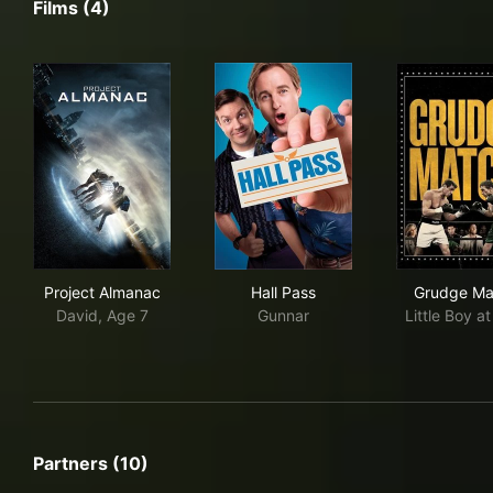
Films (4)
Project Almanac
Hall Pass
Gru
Project Almanac
Hall Pass
Grudge Ma
David, Age 7
Gunnar
Little Boy at
Partners (10)