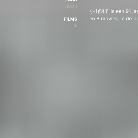
Japan
小山明子 is een 91 jaar
en 8 movies. In de 
FILMS
8