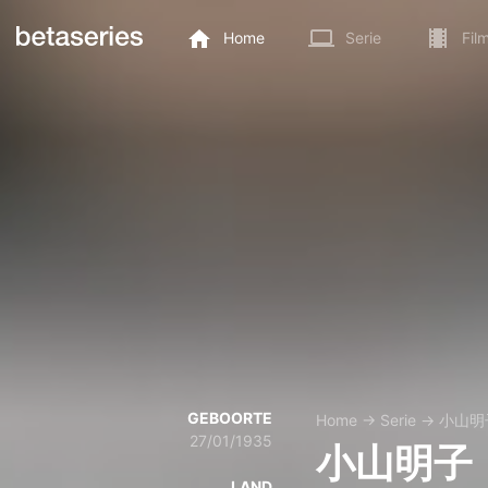
Home
Serie
Fil
GEBOORTE
Home
→
Serie
→
小山明
27/01/1935
小山明子
LAND