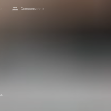
ms
Gemeenschap
子