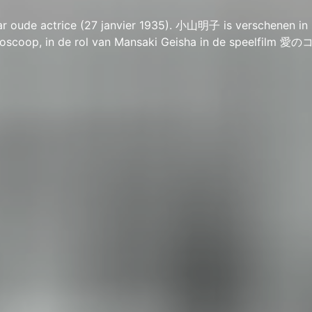
 oude actrice (27 janvier 1935). 小山明子 is verschenen in
bioscoop, in de rol van Mansaki Geisha in de speelfilm 