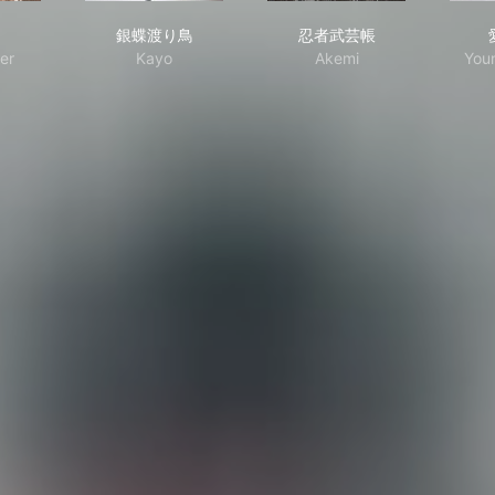
年
銀蝶渡り鳥
忍者武芸帳
銀蝶渡り鳥
忍者武芸帳
er
Kayo
Akemi
You