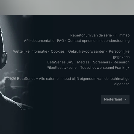
Repertorium van de serie
·
Filmmap
API-documentatie
·
FAQ
·
Contact opnemen met ondersteuning
Wettelijke informatie
·
Cookies
·
Gebruiksvoorwaarden
·
Persoonlijke
gegevens
BetaSeries SAS
·
Medias
·
Screeners
·
Research
Piloottest tv-serie
·
Toeschouwerspanel Frankrijk
© 2026 BetaSeries - Alle externe inhoud blijft eigendom van de rechtmatige
eigenaar.
Nederland