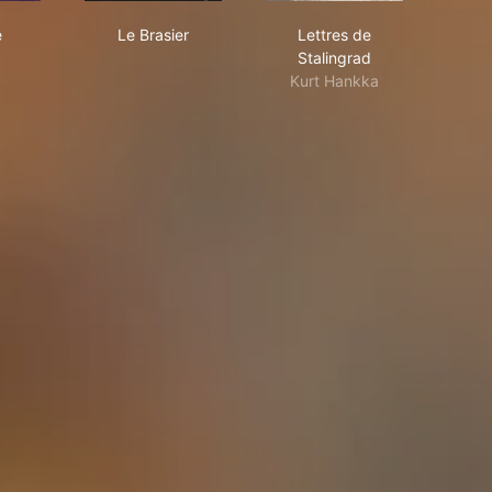
peze
Le Brasier
Lettres de Stalingrad
e
Le Brasier
Lettres de
Stalingrad
Kurt Hankka