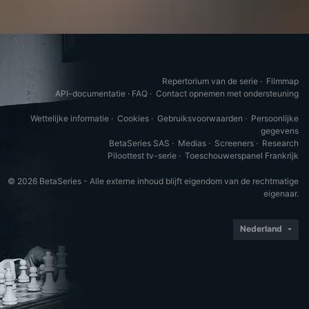
Repertorium van de serie
·
Filmmap
API-documentatie
·
FAQ
·
Contact opnemen met ondersteuning
Wettelijke informatie
·
Cookies
·
Gebruiksvoorwaarden
·
Persoonlijke
gegevens
BetaSeries SAS
·
Medias
·
Screeners
·
Research
Piloottest tv-serie
·
Toeschouwerspanel Frankrijk
© 2026 BetaSeries - Alle externe inhoud blijft eigendom van de rechtmatige
eigenaar.
Nederland