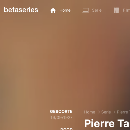
Home
Serie
Fil
GEBOORTE
Home
→
Serie
→
Pierre
19/09/1927
Pierre T
DOOD