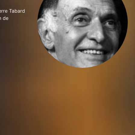
erre Tabard
n de