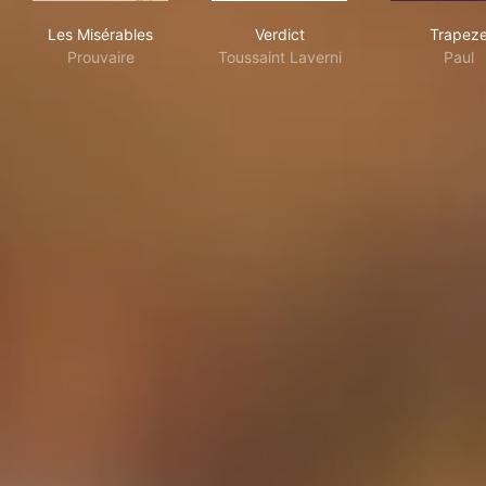
Les Misérables
Verdict
Tra
Les Misérables
Verdict
Trapez
Prouvaire
Toussaint Laverni
Paul