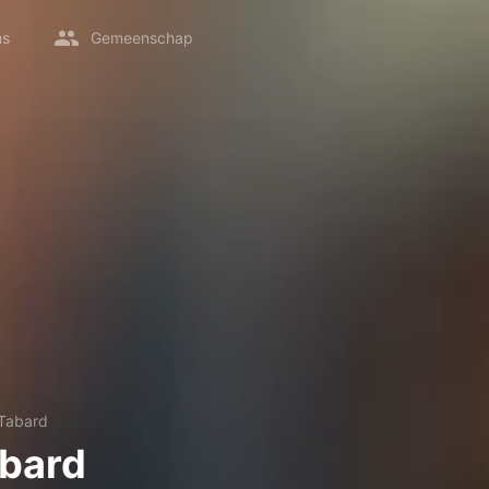
ms
Gemeenschap
 Tabard
abard