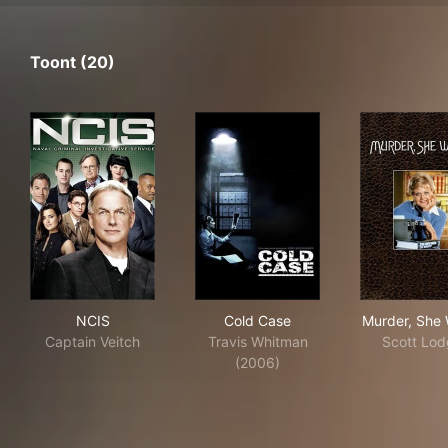
Toont (20)
NCIS
Cold Case
Mur
NCIS
Cold Case
Murder, She 
Captain Veitch
Travis Whitman
Scott Lo
(2006)