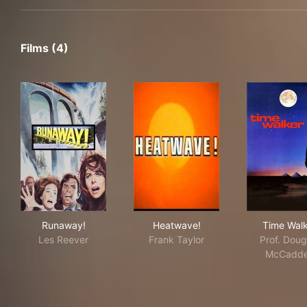
Films (4)
Runaway!
Heatwave!
Tim
Runaway!
Heatwave!
Time Walk
Les Reever
Frank Taylor
Prof. Doug
McCadd