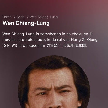
Home
→
Serie
→
Wen Chiang-Lung
Wen Chiang-Lung
Wen Chiang-Lung is verschenen in no show. en 11
movies. In de bioscoop, in de rol van Hong Zi-Qiang
(S.R. #1) in de speelfilm 閃電騎士 大戰地獄軍團.