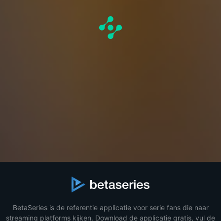
BetaSeries is de referentie applicatie voor serie fans die naar
streaming platforms kijken. Download de applicatie gratis, vul de