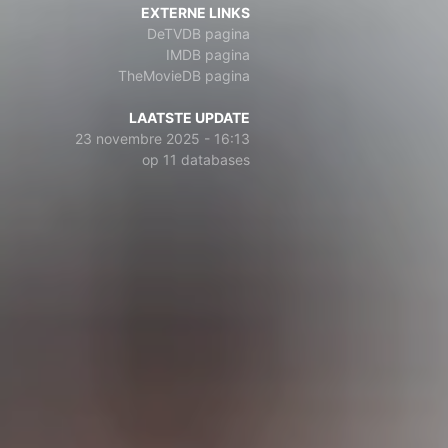
EXTERNE LINKS
DeTVDB pagina
IMDB pagina
TheMovieDB pagina
LAATSTE UPDATE
23 novembre 2025 - 16:13
op 11 databases