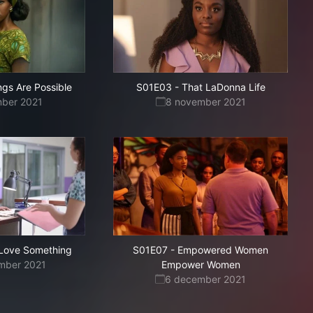
ings Are Possible
S01E03
-
That LaDonna Life
mber 2021
8 november 2021
 Love Something
S01E07
-
Empowered Women
mber 2021
Empower Women
6 december 2021