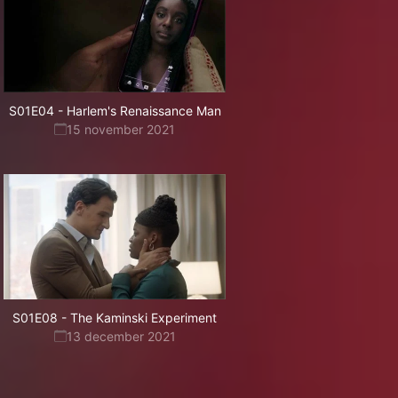
S01E04
-
Harlem's Renaissance Man
15 november 2021
S01E08
-
The Kaminski Experiment
13 december 2021