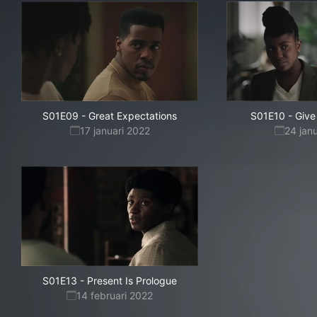
S01E09
-
Great Expectations
S01E10
-
Give
17 januari 2022
24 jan
S01E13
-
Present Is Prologue
14 februari 2022