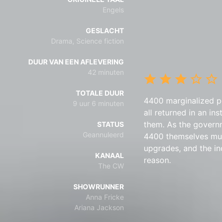
Engels
GESLACHT
Drama, Science fiction
DUUR VAN EEN AFLEVERING
42 minuten
TOTALE DUUR
4400 marginalized pe
9 uur 6 minuten
all returned in an i
them. As the governm
STATUS
Geannuleerd
4400 themselves must
upgrades, and the in
KANAAL
reason.
The CW
SHOWRUNNER
Anna Fricke
Ariana Jackson