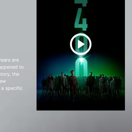
years are
happened to
tory, the
few
 a specific