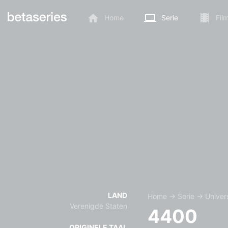
Home
Serie
Fil
LAND
Home
→
Serie
→
Univer
Verenigde Staten
4400
ORIGINELE TAAL