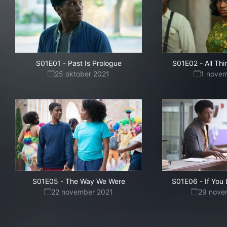
S01E01
-
Past Is Prologue
S01E02
-
All Th
25 oktober 2021
1 nove
S01E05
-
The Way We Were
S01E06
-
If You
22 november 2021
29 nove