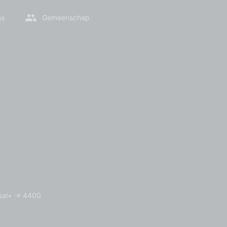
ms
Gemeenschap
sal+
→
4400