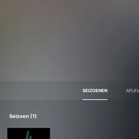
SEIZOENEN
AFLE
Seizoen (1)