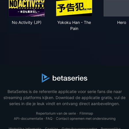
No Activity (JP)
Yokoku Han - The Pain
Her
No Activity (JP)
Yokoku Han - The
Hero
Pain
BetaSeries is de referentie applicatie voor serie fans die naar
streaming platforms kijken. Download de applicatie gratis, vul de
series in die je leuk vindt en ontvang direct aanbevelingen.
Repertorium van de serie
·
Filmmap
API-documentatie
·
FAQ
·
Contact opnemen met ondersteuning
Wettelijke informatie
·
Cookies
·
Gebruiksvoorwaarden
·
Persoonlijke