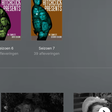
eizoen 6
Seizoen 7
fleveringen
39 afleveringen