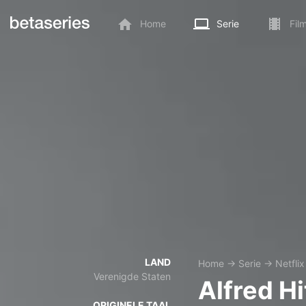
Home
Serie
Fil
LAND
Home
→
Serie
→
Netflix
Verenigde Staten
Alfred H
ORIGINELE TAAL