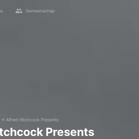
ms
Gemeenschap
→
Alfred Hitchcock Presents
itchcock Presents