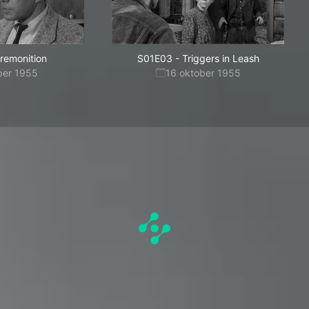
remonition
S01E03
-
Triggers in Leash
ber 1955
16 oktober 1955