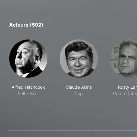
Acteurs (502)
Alfred Hitchcock
Claude Akins
Rusty La
Self - Host
Cop
Police Dete