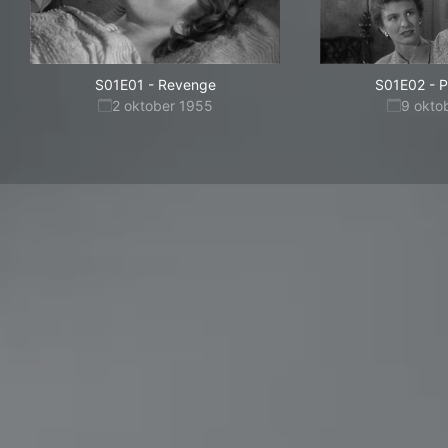
S01E01
-
Revenge
S01E02
-
P
2 oktober 1955
9 okto