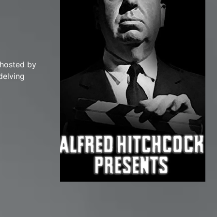
 hosted by
delving