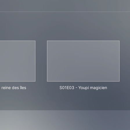
 reine des îles
S01E03
-
Youpi magicien