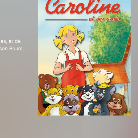
es, et de
urson Boum,