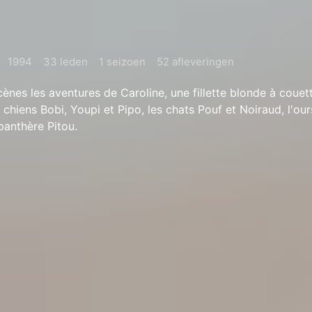
1994
33 leden
1 seizoen
52 afleveringen
ènes les aventures de Caroline, une fillette blonde à couett
 chiens Bobi, Youpi et Pipo, les chats Pouf et Noiraud, l'o
 panthère Pitou.