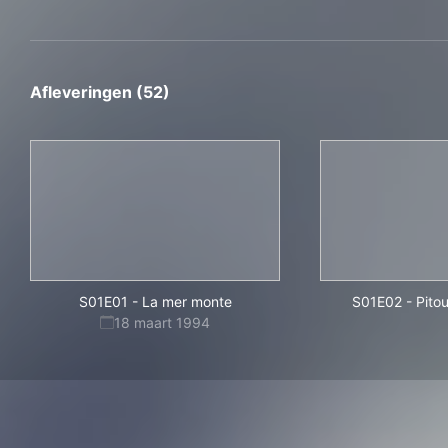
Afleveringen (52)
S01E01
-
La mer monte
S01E02
-
Pitou
18 maart 1994