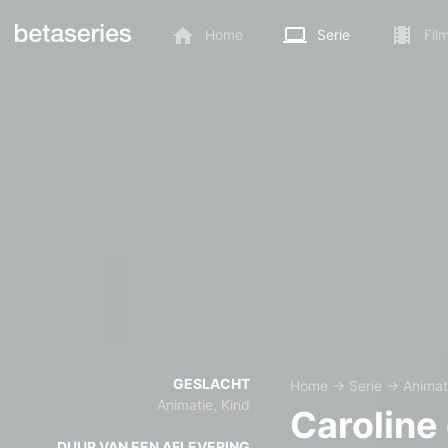
Home
Serie
Fil
GESLACHT
Home
→
Serie
→
Animat
Animatie, Kind
Caroline
DUUR VAN EEN AFLEVERING