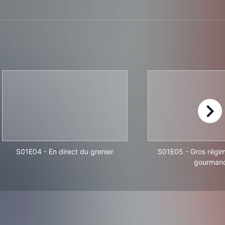
right
S01E04
-
En direct du grenier
S01E05
-
Gros régi
gourman