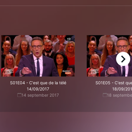
right
S01E04
-
C'est que de la télé
S01E05
-
C'est que
14/09/2017
18/09/20
14 september 2017
18 septembe