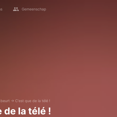
ms
Gemeenschap
beurt
→
C'est que de la télé !
 de la télé !