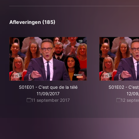
Afleveringen (185)
S01E01
-
C'est que de la télé
S01E02
-
C'est
11/09/2017
12/09
11 september 2017
12 sept