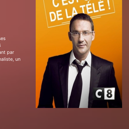
ses
4
ant par
aliste, un