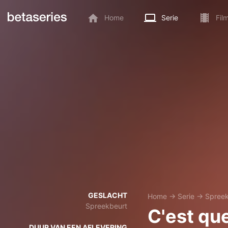
Home
Serie
Fil
GESLACHT
Home
→
Serie
→
Spreek
Spreekbeurt
C'est que
DUUR VAN EEN AFLEVERING