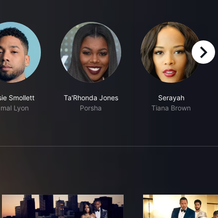
right
ie Smollett
Ta'Rhonda Jones
Serayah
mal Lyon
Porsha
Tiana Brown