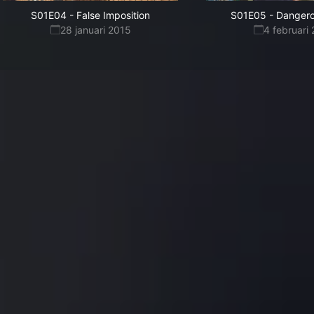
S01E04
-
False Imposition
S01E05
-
Dangero
28 januari 2015
4 februari