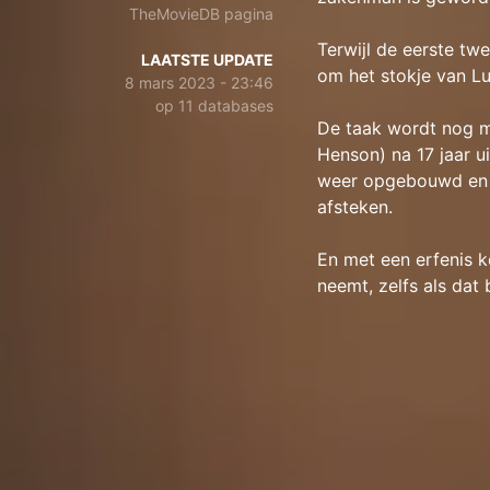
TheMovieDB pagina
Terwijl de eerste tw
LAATSTE UPDATE
om het stokje van Lu
8 mars 2023 - 23:46
op 11 databases
De taak wordt nog m
Henson) na 17 jaar u
weer opgebouwd en h
afsteken.
En met een erfenis k
neemt, zelfs als dat 