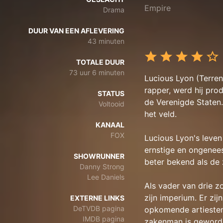
Empire
Drama
DUUR VAN EEN AFLEVERING
43 minuten
TOTALE DUUR
73 uur 6 minuten
Lucious Lyon (Terre
rapper, werd hij prod
STATUS
de Verenigde Staten.
Voltooid
het veld.
KANAAL
FOX
Lucious Lyon's leven
ernstige en ongenees
SHOWRUNNER
beter bekend als de 
Danny Strong
Lee Daniels
Als vader van drie 
zijn imperium. Er zi
EXTERNE LINKS
DeTVDB pagina
opkomende artiesten,
IMDB pagina
zakenman is geword