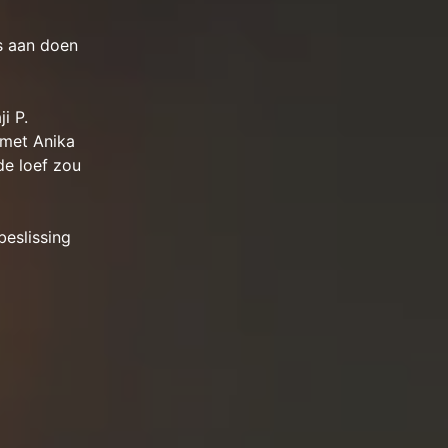
es aan doen
i P.
 met Anika
e loef zou
beslissing