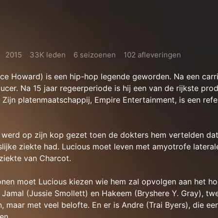
2015
33K leden
6 seizoenen
102 afleveringen
nce Howard) is een hip-hop legende geworden. Na een carri
ucer. Na 15 jaar regeerperiode is hij een van de rijkste pro
 Zijn platenmaatschappij, Empire Entertainment, is een refer
 werd op zijn kop gezet toen de dokters hem vertelden dat
lijke ziekte had. Lucious moet leven met amyotrofe lateral
ziekte van Charcot.
zonen moet Lucious kiezen wie hem zal opvolgen aan het h
jn Jamal (Jussie Smollett) en Hakeem (Bryshere Y. Gray), tw
 maar met veel belofte. En er is Andre (Trai Byers), die e
en.