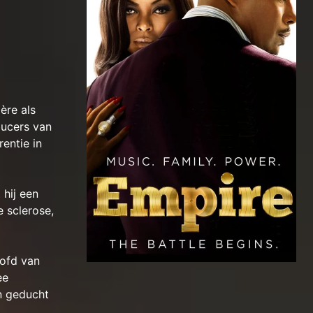
ère als
ducers van
entie in
 hij een
e sclerose,
oofd van
ee
en geducht