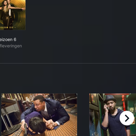
eizoen 6
fleveringen
right