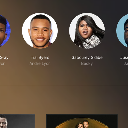
 Gray
Trai Byers
Gabourey Sidibe
Juss
yon
Andre Lyon
Becky
Ja