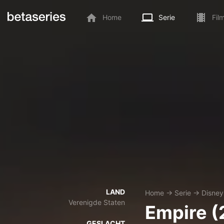
Home
Serie
Fil
LAND
Home
→
Serie
→
Disne
Verenigde Staten
Empire (
GESLACHT