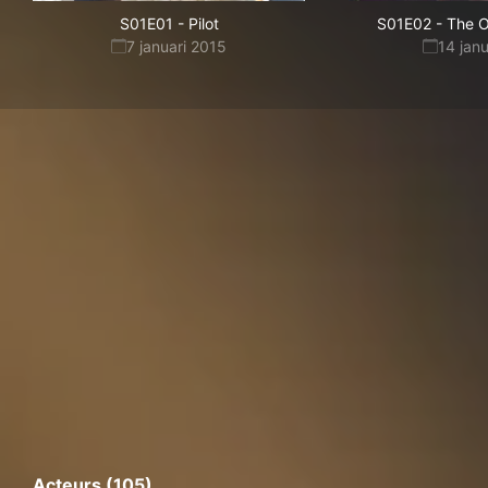
S01E01
-
Pilot
S01E02
-
The O
7 januari 2015
14 jan
Acteurs (105)