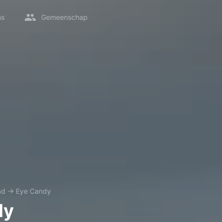
ms
Gemeenschap
ad
→
Eye Candy
dy