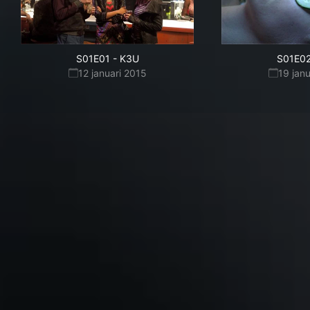
S01E01
-
K3U
S01E0
12 januari 2015
19 jan