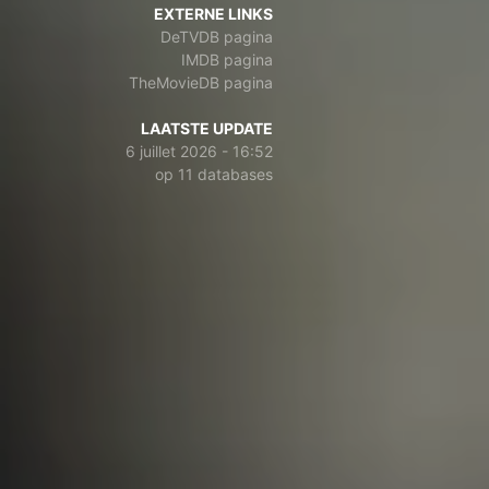
EXTERNE LINKS
DeTVDB pagina
IMDB pagina
TheMovieDB pagina
LAATSTE UPDATE
6 juillet 2026 - 16:52
op 11 databases