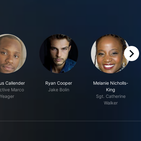
right
us Callender
Ryan Cooper
Melanie Nicholls-
ctive Marco
Jake Bolin
King
Yeager
Sgt. Catherine
Walker