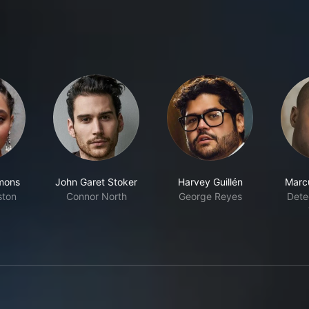
mons
John Garet Stoker
Harvey Guillén
Marc
ston
Connor North
George Reyes
Dete