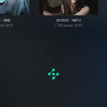
2
-
BRB
S01E03
-
HBTU
uari 2015
26 januari 2015