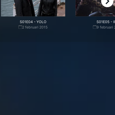
right
S01E04
-
YOLO
S01E05
-
I
2 februari 2015
9 februari