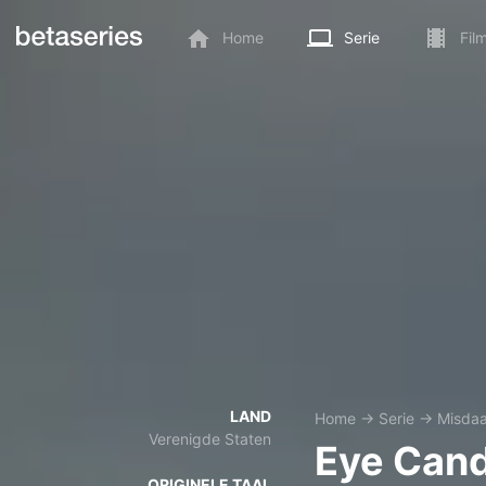
Home
Serie
Fil
LAND
Home
→
Serie
→
Misda
Verenigde Staten
Eye Can
ORIGINELE TAAL