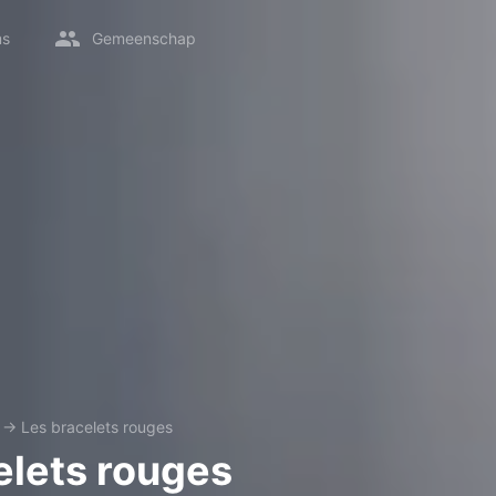
ms
Gemeenschap
→
Les bracelets rouges
elets rouges