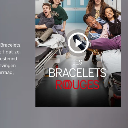
Bracelets
eit dat ze
gesteund
evingen
erraad,