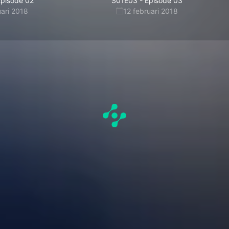
pisode 02
S01E03
-
Épisode 03
uari 2018
12 februari 2018