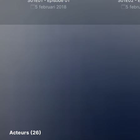
S01E01
-
Épisode 01
S01E02
-
É
5 februari 2018
5 febr
Acteurs (26)