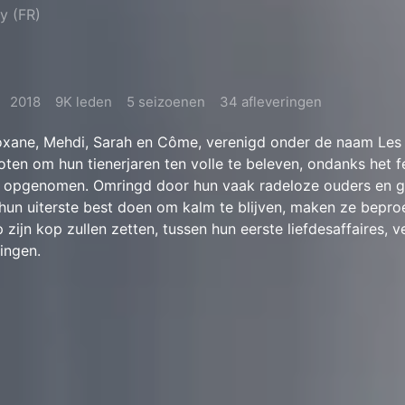
y (FR)
2018
9K leden
5 seizoenen
34 afleveringen
xane, Mehdi, Sarah en Côme, verenigd onder de naam Les 
oten om hun tienerjaren ten volle te beleven, ondanks het f
ijn opgenomen. Omringd door hun vaak radeloze ouders en 
hun uiterste best doen om kalm te blijven, maken ze bepro
zijn kop zullen zetten, tussen hun eerste liefdesaffaires, v
ingen.