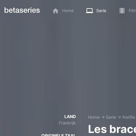
Home
Serie
Fil
LAND
Home
→
Serie
→
Netflix
Frankrijk
Les brac
ORIGINELE TAAL