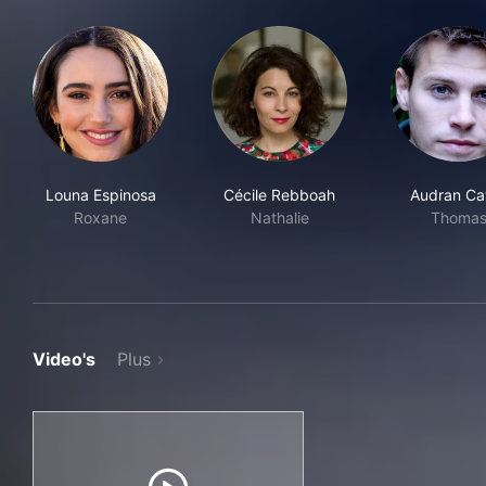
Louna Espinosa
Cécile Rebboah
Audran Cat
Roxane
Nathalie
Thoma
Video's
Plus