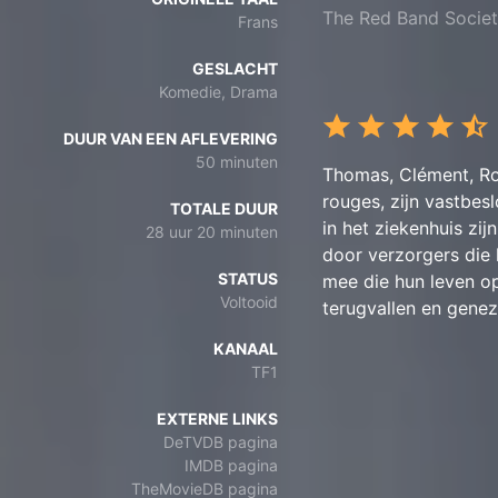
The Red Band Societ
Frans
GESLACHT
Komedie, Drama
DUUR VAN EEN AFLEVERING
50 minuten
Thomas, Clément, Ro
rouges, zijn vastbesl
TOTALE DUUR
in het ziekenhuis z
28 uur 20 minuten
door verzorgers die 
STATUS
mee die hun leven op 
Voltooid
terugvallen en genez
KANAAL
TF1
EXTERNE LINKS
DeTVDB pagina
IMDB pagina
TheMovieDB pagina