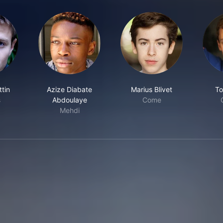
tin
Azize Diabate
Marius Blivet
To
s
Abdoulaye
Come
Mehdi