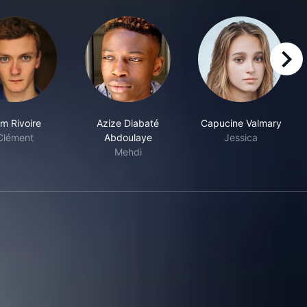
right
m Rivoire
Azize Diabaté
Capucine Valmary
Clément
Abdoulaye
Jessica
Mehdi