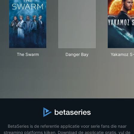
The Swarm
Danger Bay
Yak
The Swarm
Danger Bay
Yakamoz S
BetaSeries is de referentie applicatie voor serie fans die naar
streaming platforms kijken. Download de applicatie gratis, vul de