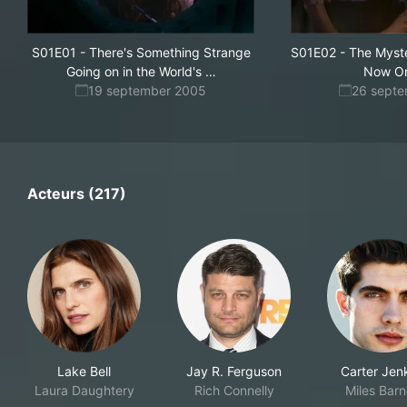
S01E01
-
There's Something Strange
S01E02
-
The Myste
Oceans
Going on in the World's
…
Now O
19 september 2005
26 sept
Acteurs (217)
Lake Bell
Jay R. Ferguson
Carter Jen
Laura Daughtery
Rich Connelly
Miles Barn