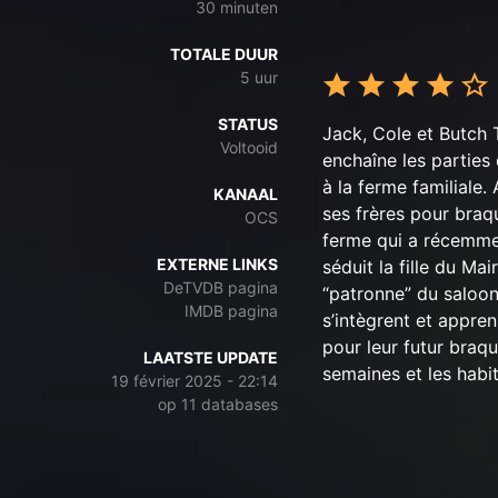
30 minuten
TOTALE DUUR
5 uur
STATUS
Jack, Cole et Butch 
Voltooid
enchaîne les parties 
à la ferme familiale.
KANAAL
ses frères pour braq
OCS
ferme qui a récemmen
EXTERNE LINKS
séduit la fille du Ma
DeTVDB pagina
“patronne” du saloon,
IMDB pagina
s’intègrent et appren
pour leur futur braq
LAATSTE UPDATE
semaines et les habit
19 février 2025 - 22:14
op 11 databases