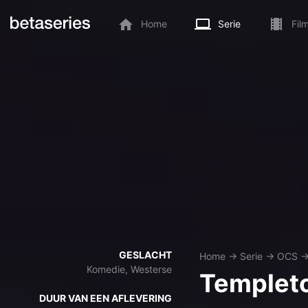
Home
Serie
Fil
GESLACHT
Home
→
Serie
→
OCS
Komedie, Westerse
Templet
DUUR VAN EEN AFLEVERING