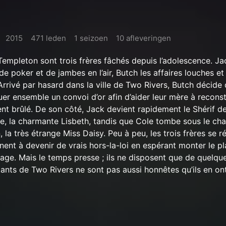
2015
471 leden
1 seizoen
10 afleveringen
Templeton sont trois frères fâchés depuis l’adolescence. Ja
de poker et de jambes en l’air, Butch les affaires louches et
 Arrivé par hasard dans la ville de Two Rivers, Butch décide 
uer ensemble un convoi d’or afin d’aider leur mère à reconst
t brûlé. De son côté, Jack devient rapidement le Shérif de l
ire, la charmante Lisbeth, tandis que Cole tombe sous le ch
 la très étrange Miss Daisy. Peu à peu, les trois frères se ré
nent à devenir de vrais hors-la-loi en espérant monter le pl
uage. Mais le temps presse ; ils ne disposent que de quelqu
ants de Two Rivers ne sont pas aussi honnêtes qu’ils en ont