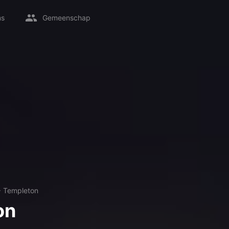
ms
Gemeenschap
→
Templeton
on