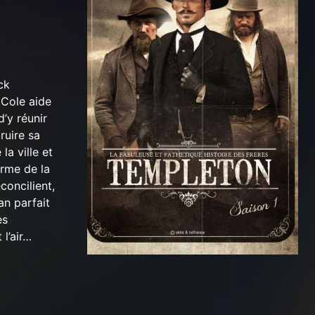
ck
 Cole aide
d’y réunir
ruire sa
a ville et
arme de la
concilient,
an parfait
es
 l’air…