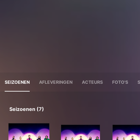
SEIZOENEN
AFLEVERINGEN
ACTEURS
FOTO'S
Seizoenen (7)