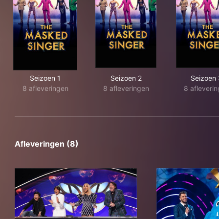
Seizoen 1
Seizoen 2
Seizoen 
8 afleveringen
8 afleveringen
8 afleveri
Afleveringen (8)