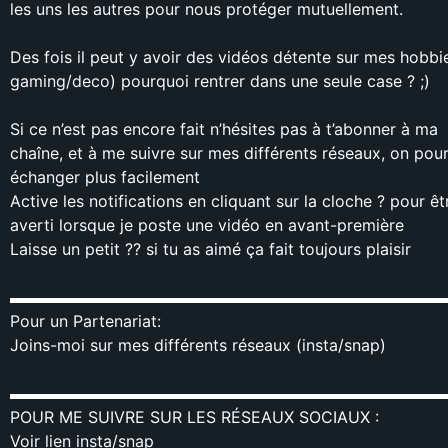
les uns les autres pour nous protéger mutuellement.
Des fois il peut y avoir des vidéos détente sur mes hobbi
gaming/deco) pourquoi rentrer dans une seule case ? ;)
Si ce n’est pas encore fait n’hésites pas à t’abonner à ma
chaîne, et à me suivre sur mes différents réseaux, on pou
échanger plus facilement
Active les notifications en cliquant sur la cloche ? pour êt
averti lorsque je poste une vidéo en avant-première
Laisse un petit ?? si tu as aimé ça fait toujours plaisir
▬▬▬▬▬▬▬▬▬▬▬▬▬▬▬▬▬▬▬▬▬▬▬▬▬▬▬
Pour un Partenariat:
Joins-moi sur mes différents réseaux (insta/snap)
▬▬▬▬▬▬▬▬▬▬▬▬▬▬▬▬▬▬▬▬▬▬▬▬▬▬▬
POUR ME SUIVRE SUR LES RÉSEAUX SOCIAUX :
Voir lien insta/snap