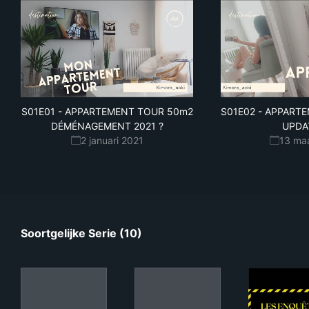
S01E01
-
APPARTEMENT TOUR 50m2
S01E02
-
APPARTE
DÉMÉNAGEMENT 2021 ?
UPDA
2 januari 2021
13 ma
Soortgelijke Serie (10)