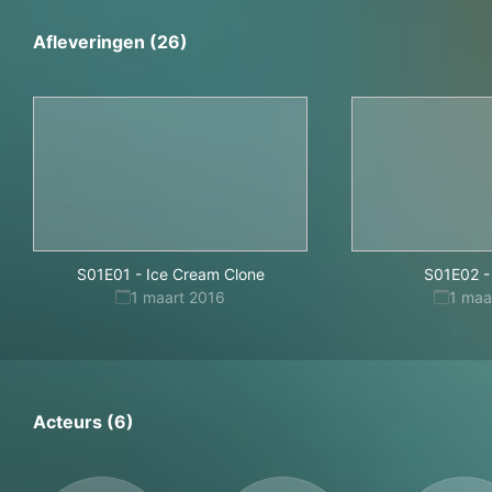
Afleveringen (26)
S01E01
-
Ice Cream Clone
S01E02
-
1 maart 2016
1 maa
Acteurs (6)