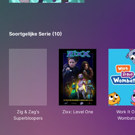
Soortgelijke Serie (10)
Zig & Zag's Superbloopers
Zixx: Level One
Wor
Zig & Zag's
Zixx: Level One
Work It O
Superbloopers
Wombats