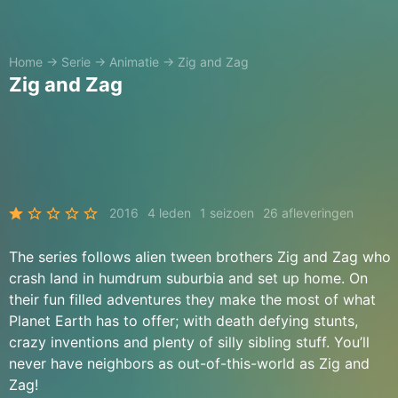
Home
→
Serie
→
Animatie
→
Zig and Zag
Zig and Zag
2016
4 leden
1 seizoen
26 afleveringen
The series follows alien tween brothers Zig and Zag who
crash land in humdrum suburbia and set up home. On
their fun filled adventures they make the most of what
Planet Earth has to offer; with death defying stunts,
crazy inventions and plenty of silly sibling stuff. You’ll
never have neighbors as out-of-this-world as Zig and
Zag!