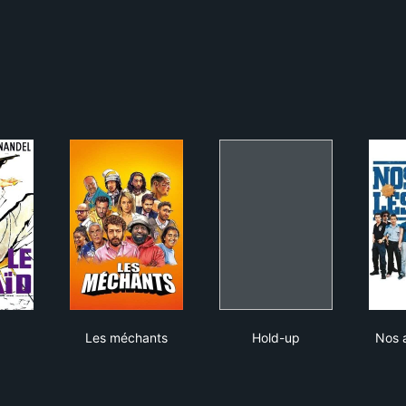
Caïd
Les méchants
Hold-up
Les méchants
Hold-up
Nos a