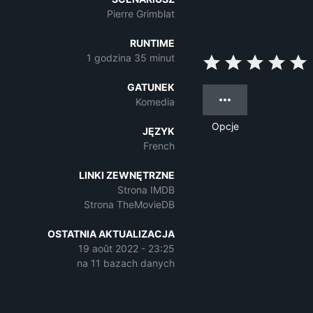
Pierre Grimblat
RUNTIME
1 godzina 35 minut
GATUNEK
Komedia
Opcje
JĘZYK
French
LINKI ZEWNĘTRZNE
Strona IMDB
Strona TheMovieDB
OSTATNIA AKTUALIZACJA
19 août 2022 - 23:25
na 11 bazach danych