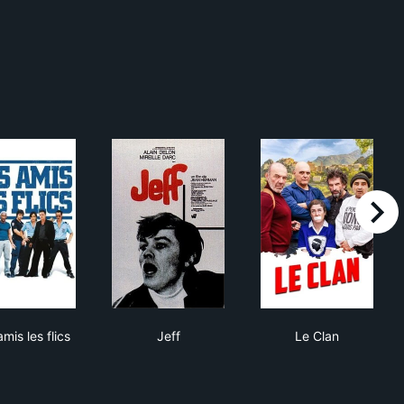
right
Nos amis les flics
Jeff
Le Clan
mis les flics
Jeff
Le Clan