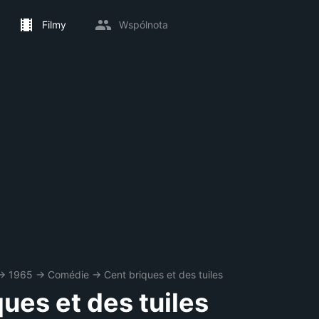
Filmy
Wspólnota
→
1965
→
Comédie
→
Cent briques et des tuiles
ues et des tuiles