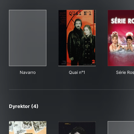
Navarro
Quai n°1
Sér
Navarro
Quai n°1
Série Ro
Dyrektor (4)