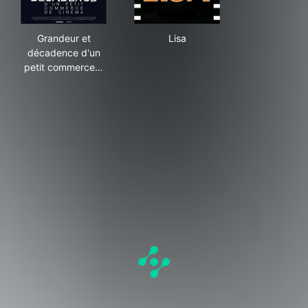
Grandeur et décadence d'un petit commerce de ciné
Lisa
Grandeur et
Lisa
décadence d'un
petit commerce…