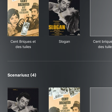
Cent Briques et des tuiles
Slogan
Cent
Cent Briques et
Slogan
Cent brique
des tuiles
des tuile
Scenariusz (4)