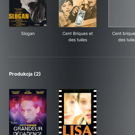
Slogan
Cent Briques et des tuiles
Cent
Slogan
Cent Briques et
Cent brique
des tuiles
des tuile
Produkcja (2)