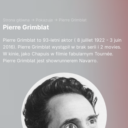
Strona główna
→
Pokazuje
→
Pierre Grimblat
Pierre Grimblat
Pierre Grimblat to 93-letni aktor ( 8 juillet 1922 - 3 juin
2016). Pierre Grimblat wystąpił w brak serii i 2 movies.
W kinie, jako Chapuis w filmie fabularnym Tournée.
Pierre Grimblat jest showrunnerem Navarro.