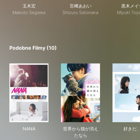
玉木宏
宮﨑あおい
黒木メイ
Makoto Segawa
Shizuru Satonaka
Miyuki To
Podobne Filmy (10)
NANA
世界から猫が消えたなら
好
NANA
世界から猫が消え
好きだ
たなら