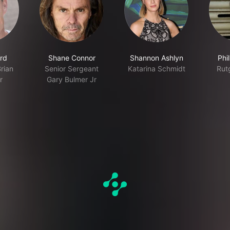
rd
Shane Connor
Shannon Ashlyn
Phi
rian
Senior Sergeant
Katarina Schmidt
Rut
r
Gary Bulmer Jr