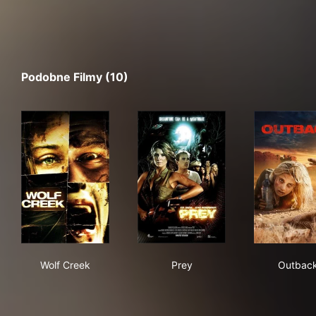
Podobne Filmy (10)
Wolf Creek
Prey
Out
Wolf Creek
Prey
Outbac