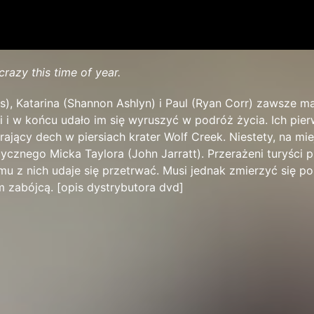
razy this time of year.
us), Katarina (Shannon Ashlyn) i Paul (Ryan Corr) zawsze ma
i i w końcu udało im się wyruszyć w podróż życia. Ich pi
erający dech w piersiach krater Wolf Creek. Niestety, na mie
cznego Micka Taylora (John Jarratt). Przerażeni turyści p
mu z nich udaje się przetrwać. Musi jednak zmierzyć się po
m zabójcą. [opis dystrybutora dvd]