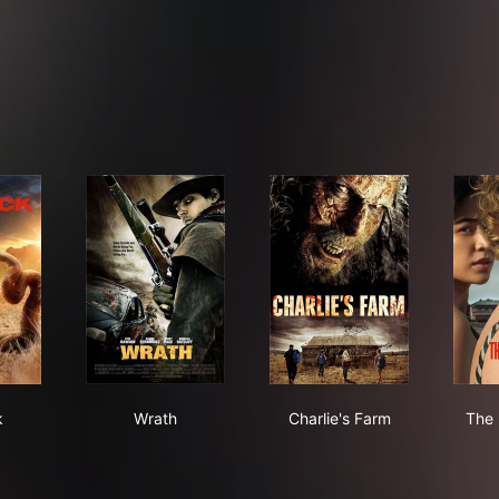
back
Wrath
Charlie's Farm
k
Wrath
Charlie's Farm
The 