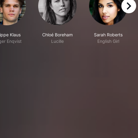
right
lippe Klaus
Chloé Boreham
Sarah Roberts
ger Enqvist
Lucille
English Girl