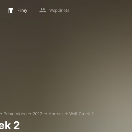
Filmy
Wspólnota
→
Prime Video
→
2013
→
Horreur
→
Wolf Creek 2
ek 2