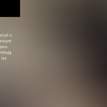
rzyli o
erwszym
jscu
róbują
 raz