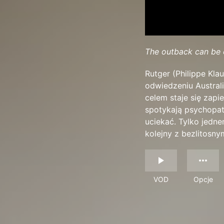
The outback can be c
Rutger (Philippe Kla
odwiedzeniu Australi
celem staje się zapi
spotykają psychopaty
uciekać. Tylko jedne
kolejny z bezlitosny
VOD
Opcje