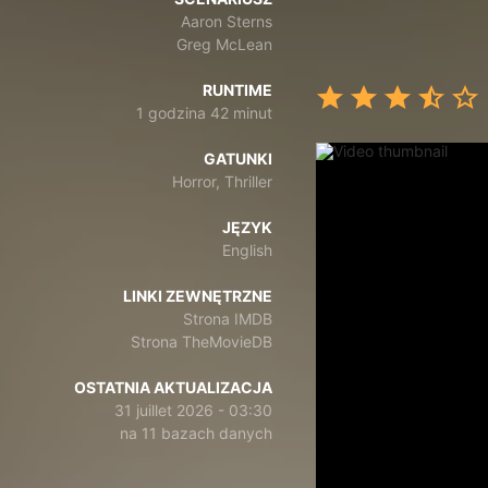
Aaron Sterns
Greg McLean
RUNTIME
1 godzina 42 minut
GATUNKI
Horror, Thriller
JĘZYK
English
LINKI ZEWNĘTRZNE
Strona IMDB
Strona TheMovieDB
OSTATNIA AKTUALIZACJA
31 juillet 2026 - 03:30
na 11 bazach danych