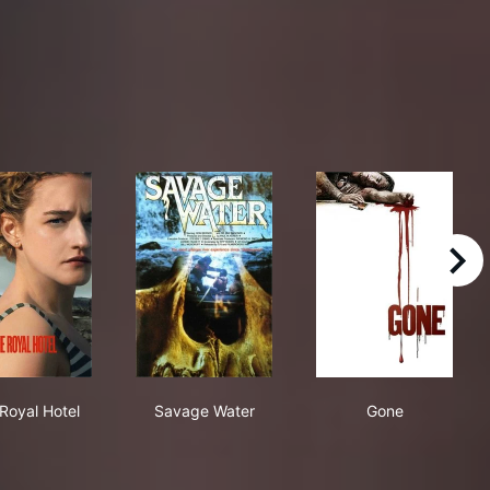
right
The Royal Hotel
Savage Water
Gone
Royal Hotel
Savage Water
Gone