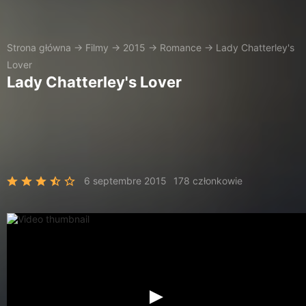
Strona główna
→
Filmy
→
2015
→
Romance
→
Lady Chatterley's
Lover
Lady Chatterley's Lover
6 septembre 2015
178 członkowie