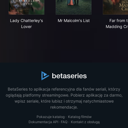
Lady Chatterley's Lover
Mr Malcolm's List
Far
Lady Chatterley's
Mr Malcolm's List
Far from 
Lover
Madding C
BetaSeries to aplikacja referencyjna dla fanów seriali, którzy
oglądają platformy streamingowe. Pobierz aplikację za darmo,
wpisz seriale, które lubisz i otrzymaj natychmiastowe
rekomendacje.
Pokazuje katalog
·
Katalog filmów
Dokumentacja API
·
FAQ
·
Kontakt z obsługą