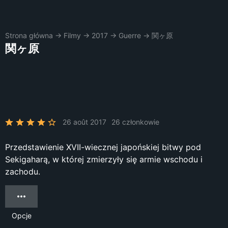
Strona główna
→
Filmy
→
2017
→
Guerre
→
関ヶ原
関ヶ原
26 août 2017
26 członkowie
Przedstawienie XVII-wiecznej japońskiej bitwy pod
Sekigaharą, w której zmierzyły się armie wschodu i
zachodu.
Opcje