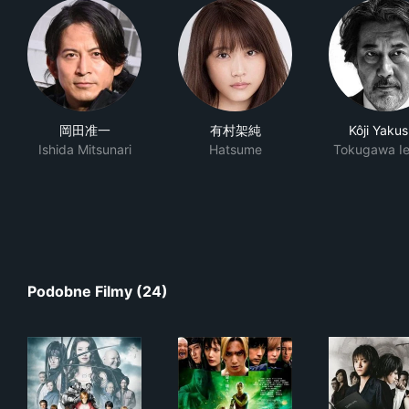
岡田准一
有村架純
Kôji Yaku
Ishida Mitsunari
Hatsume
Tokugawa I
Podobne Filmy (24)