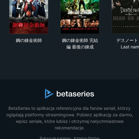
鋼の錬金術師
鋼の錬金術師 完結編 最後の錬
デスノ
鋼の錬金術師
鋼の錬金術師 完結
デスノート 
編 最後の錬成
Last na
BetaSeries to aplikacja referencyjna dla fanów seriali, którzy
oglądają platformy streamingowe. Pobierz aplikację za darmo,
wpisz seriale, które lubisz i otrzymaj natychmiastowe
rekomendacje.
Pokazuje katalog
·
Katalog filmów