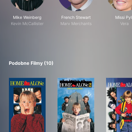
Mike Weinberg
French Stewart
Missi Py
Kevin McCallister
Marv Merchants
Vera
Podobne Filmy (10)