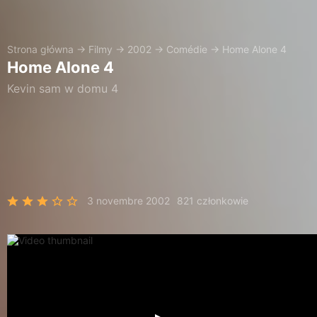
Strona główna
→
Filmy
→
2002
→
Comédie
→
Home Alone 4
Home Alone 4
Kevin sam w domu 4
3 novembre 2002
821 członkowie