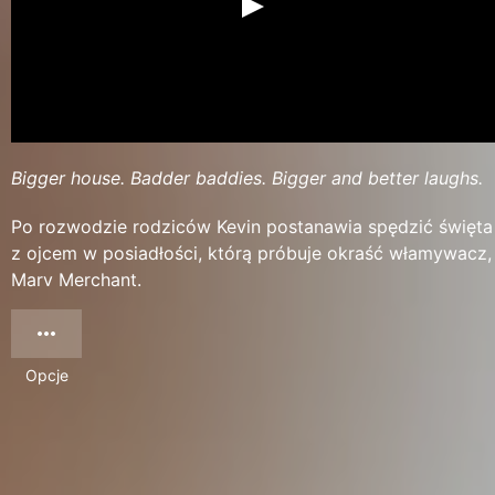
Bigger house. Badder baddies. Bigger and better laughs.
Po rozwodzie rodziców Kevin postanawia spędzić święta
z ojcem w posiadłości, którą próbuje okraść włamywacz,
Marv Merchant.
Opcje