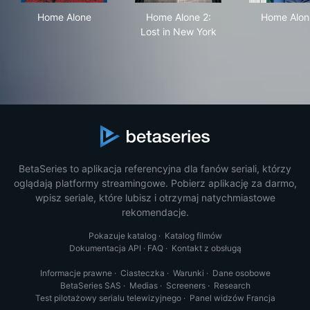
Home Alone
Home Alone 2: Lost in New Y
Hom
Home Alone
Home Alone 2:
Home Alon
Lost in New York
BetaSeries to aplikacja referencyjna dla fanów seriali, którzy
oglądają platformy streamingowe. Pobierz aplikację za darmo,
wpisz seriale, które lubisz i otrzymaj natychmiastowe
rekomendacje.
Pokazuje katalog
·
Katalog filmów
Dokumentacja API
·
FAQ
·
Kontakt z obsługą
Informacje prawne
·
Ciasteczka
·
Warunki
·
Dane osobowe
BetaSeries SAS
·
Medias
·
Screeners
·
Research
Test pilotażowy serialu telewizyjnego
·
Panel widzów Francja